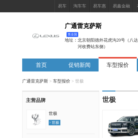
易车
淘车车
易车惠
易鑫金融
广通雷克萨斯
售全国
地址：
北京朝阳德外花虎沟20号（八
河收费站东侧）
首页
促销新闻
车型报价
广通雷克萨斯
>
车型报价
>
世极
世极
主营品牌
世极
世极