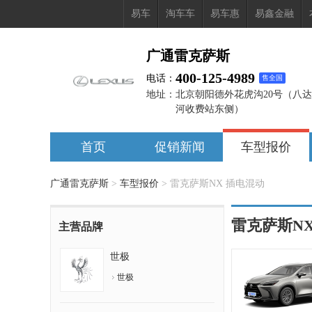
易车
淘车车
易车惠
易鑫金融
广通雷克萨斯
400-125-4989
电话：
售全国
地址：
北京朝阳德外花虎沟20号（八
河收费站东侧）
首页
促销新闻
车型报价
广通雷克萨斯
>
车型报价
>
雷克萨斯NX 插电混动
雷克萨斯N
主营品牌
世极
世极