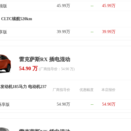
45.99万
--
45.99万
纵领版
 CLTC续航520km
39.99万
--
39.99万
纵享版
雷克萨斯RX 插电混动
54.90 万
(厂商指导价：54.90 万)
 发动机185马力 电动机237
厂商指导价
优惠幅度
本店报价
54.90万
--
54.90万
 畅享版