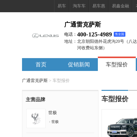
易车
淘车车
易车惠
易鑫金融
广通雷克萨斯
400-125-4989
电话：
售全国
地址：
北京朝阳德外花虎沟20号（八
河收费站东侧）
首页
促销新闻
车型报价
广通雷克萨斯
>
车型报价
车型报价
主营品牌
世极
世极