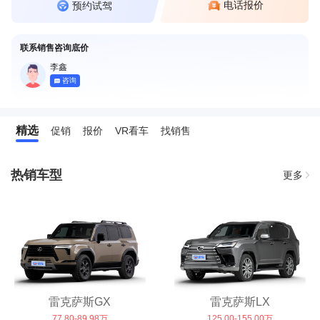
电话报价
预约试驾
联系销售咨询底价
李鑫
咨询
精选
促销
报价
VR看车
找销售
热销车型
更多
雷克萨斯GX
雷克萨斯LX
77.80-89.98万
125.00-155.00万