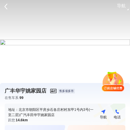
导航
请登录
广丰华宇姚家园店
售多省多市
在售车系
99
地址：北京市朝阳区平房乡石各庄村村东甲1号内3号(一
至二层)广汽丰田华宇姚家园店
导航
电话
距您
14.6km