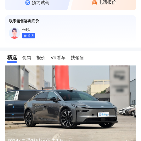
电话报价
预约试驾
联系销售咨询底价
张锐
咨询
精选
促销
报价
VR看车
找销售
铂智7享受补贴还优惠1.5万元