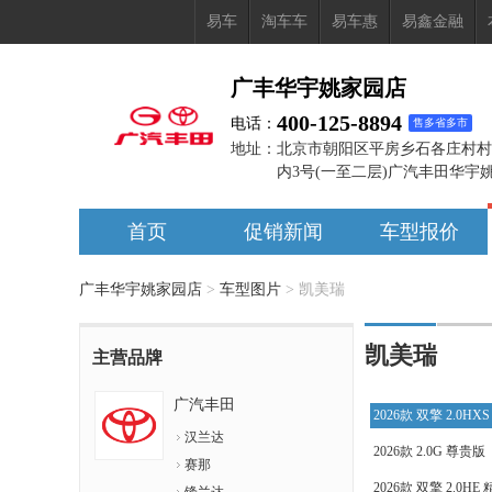
易车
淘车车
易车惠
易鑫金融
广丰华宇姚家园店
400-125-8894
电话：
售多省多市
地址：
北京市朝阳区平房乡石各庄村村
内3号(一至二层)广汽丰田华宇
首页
促销新闻
车型报价
广丰华宇姚家园店
>
车型图片
>
凯美瑞
凯美瑞
主营品牌
广汽丰田
2026款 双擎 2.0HX
汉兰达
版(磨砂金)
2026款 2.0G 尊贵版
赛那
2026款 双擎 2.0HE