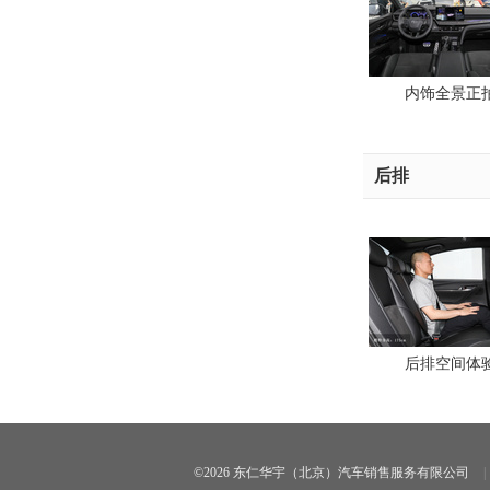
内饰全景正
后排
后排空间体
©2026 东仁华宇（北京）汽车销售服务有限公司
|