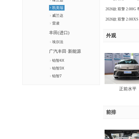
锋兰达
凯美瑞
2026款 双擎 2.0HG
威兰达
2026款 双擎 2.0HX
雷凌
版(磨砂灰)
丰田(进口)
外观
埃尔法
广汽丰田·新能源
铂智4X
铂智3X
铂智7
正前水平
前排