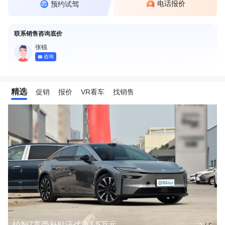
电话报价
预约试驾
联系销售咨询底价
张锐
咨询
精选
促销
报价
VR看车
找销售
铂智7享受补贴还优惠1.5万元