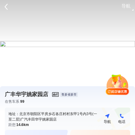
导航
请登录
广丰华宇姚家园店
售多省多市
在售车系
99
地址：北京市朝阳区平房乡石各庄村村东甲1号内3号(一
至二层)广汽丰田华宇姚家园店
导航
电话
距您
14.6km