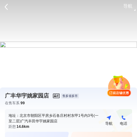
导航
请登录
广丰华宇姚家园店
售多省多市
在售车系
99
地址：北京市朝阳区平房乡石各庄村村东甲1号内3号(一
至二层)广汽丰田华宇姚家园店
导航
电话
距您
14.6km