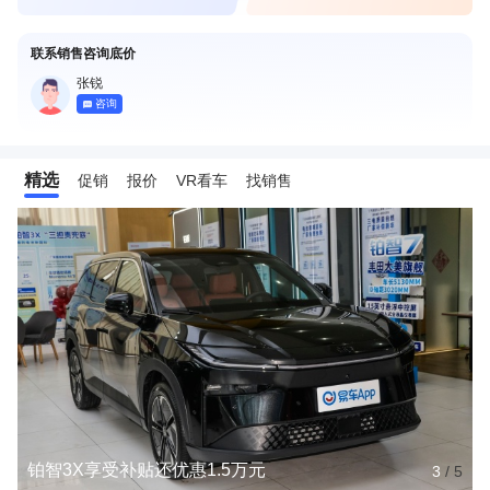
联系销售咨询底价
张锐
咨询
精选
促销
报价
VR看车
找销售
铂智3X享受补贴还优惠1.5万元
3
/
5