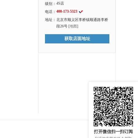
4S店
级别：
400-173-5323
电话：
地址：
北京市顺义区李桥镇顺通路李桥
段26号 [
地图
]
获取店面地址
打开微信扫一扫订阅