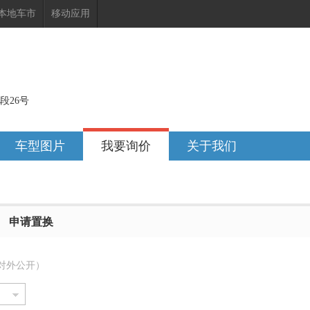
本地车市
移动应用
段26号
车型图片
我要询价
关于我们
申请置换
对外公开）