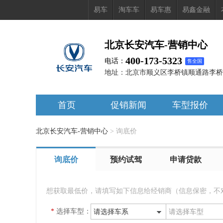
易车
淘车车
易车惠
易鑫金融
北京长安汽车-营销中心
400-173-5323
电话：
售全国
地址：
北京市顺义区李桥镇顺通路李桥
首页
促销新闻
车型报价
北京长安汽车-营销中心
>
询底价
询底价
预约试驾
申请贷款
想获取最低价，请填写如下信息给经销商（信息保密，不
*
选择车型：
请选择车系
请选择车型