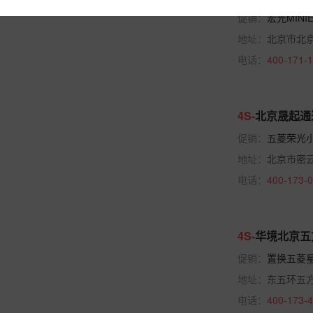
上汽通用五菱·新能源
促销：
宏光MIN
五菱缤果PLUS
地址：
北京市北京
五菱星光S
电话：
400-171-
星光560新能源
星光L
4S-
北京晟起通
宏光MINIEV
促销：
五菱荣光小
五菱Air ev晴空
地址：
北京市密
缤果Pro
电话：
400-173-
缤果S
五菱缤果
五菱E5
4S-
华境北京五
五菱星光
促销：
置换五菱星
星光730新能源
地址：
东五环五
星光M
电话：
400-173-
五菱宏光新能源