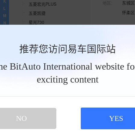
K
地区：
东城区
五菱宏光PLUS
L
怀柔区
五菱凯捷
M
星光730
N
4S-
北京优车佳
O
五菱征程
P
促销：
置换星光7
五菱征途
Q
推荐您访问易车国际站
地址：
北京市通
五菱宏光
R
电话：
400-129-
五菱宏光S
S
the BitAuto International website f
T
五菱宏光V
U
工
五菱荣光
exciting content
V
4S-
北京隆晟五
具
五菱荣光S
栏
W
促销：
置换星光7
五菱之光
X
地址：
北京市通顺
Y
五菱龙卡
电话：
400-125-
Z
五菱荣光小卡
NO
YES
五菱荣光新卡
五菱之光小卡
4S-
北京聚百骏