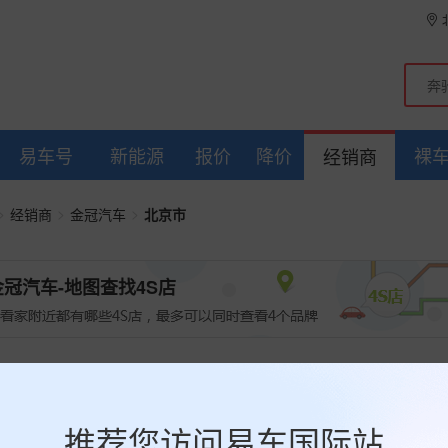
易车号
新能源
报价
降价
裸
经销商
>
>
>
经销商
金冠汽车
北京市
金冠汽车-地图查找4S店
冠汽车经销商
北京市
全部经销商
推荐您访问易车国际站