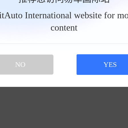
：
东城区
西城区
朝阳区
丰台区
石景山区
海淀区
门头沟
怀柔区
平谷区
密云区
延庆区
BitAuto International website for mo
content
没有适合的经销商，看
NO
YES
请修改条件再次查
您还可以查看：
本地