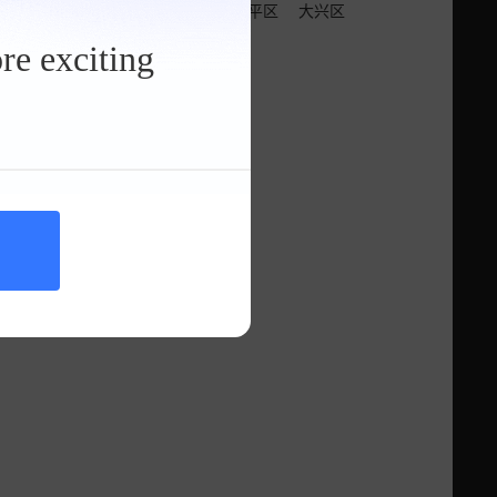
区
房山区
通州区
顺义区
昌平区
大兴区
re exciting
看其他车型吧！
询
车市