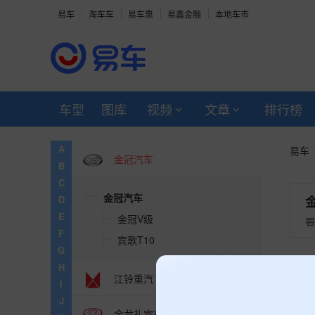
易车
淘车车
易车惠
易鑫金融
本地车市
九龙
金龙
金旅
车型
图库
视频
文章
排行榜
江铃晶马汽车
A
易车
金冠汽车
B
C
金冠汽车
D
E
金冠V级
F
宾歌T10
G
金
H
江铃重汽
I
J
金龙礼宾车