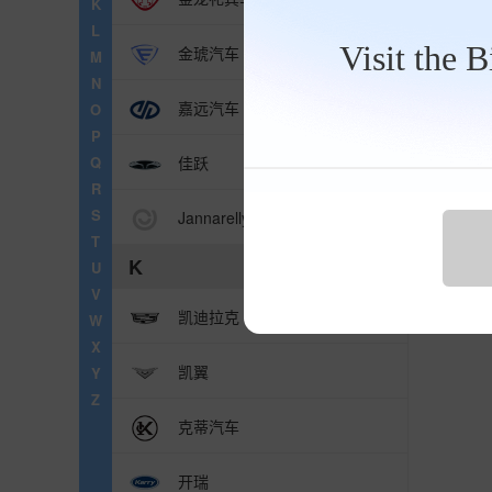
K
地区
L
Visit the 
金琥汽车
M
N
嘉远汽车
O
P
Q
佳跃
R
S
Jannarelly
T
K
U
V
凯迪拉克
W
X
凯翼
Y
Z
克蒂汽车
开瑞