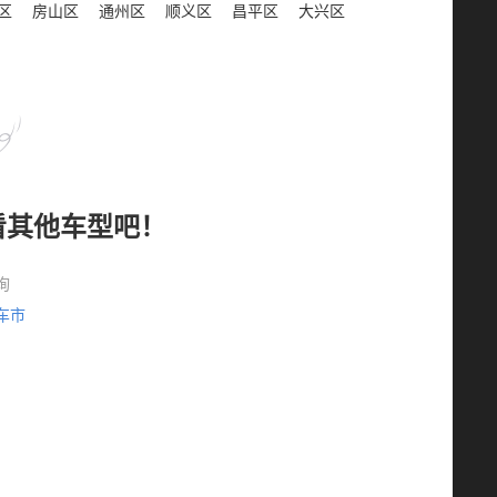
区
房山区
通州区
顺义区
昌平区
大兴区
看其他车型吧！
询
车市