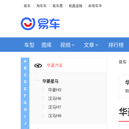
易车
淘车车
易车惠
易鑫金融
本地车市
活越
赫菲特
颢屹汽车
车型
图库
视频
文章
排行榜
华泰
A
易车
华菱汽车
B
C
华菱星马
D
E
华菱H3
F
汉马H6
G
汉马H7
华
H
汉马H9
I
J