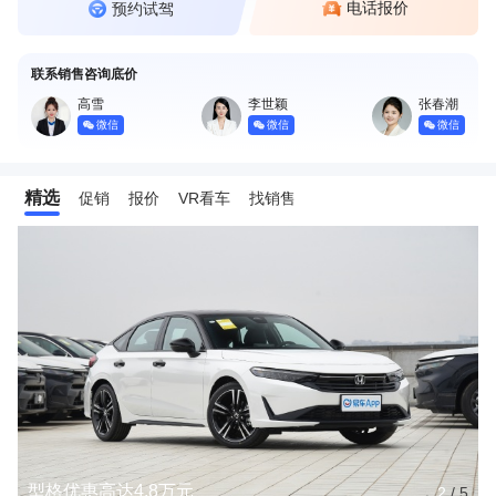
电话报价
预约试驾
联系销售咨询底价
高雪
李世颖
张春潮
微信
微信
微信
精选
促销
报价
VR看车
找销售
型格优惠高达4.8万元
2
/
5