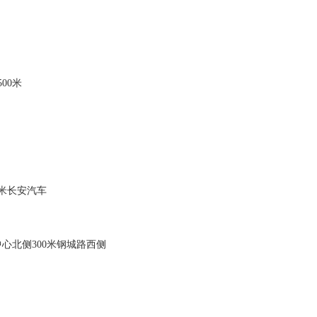
侧
00米
米长安汽车
心北侧300米钢城路西侧