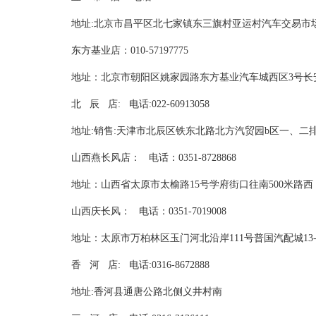
地址:北京市昌平区北七家镇东三旗村亚运村汽车交易
东方基业店：010-57197775
地址：北京市朝阳区姚家园路东方基业汽车城西区3
北 辰 店: 电话:022-60913058
地址:销售:天津市北辰区铁东北路北方汽贸园b区一、二排
山西燕长风店： 电话：0351-8728868
地址：山西省太原市太榆路15号学府街口往南500米路西
山西庆长风： 电话：0351-7019008
地址：太原市万柏林区玉门河北沿岸111号普国汽配城13-1
香 河 店: 电话:0316-8672888
地址:香河县通唐公路北侧义井