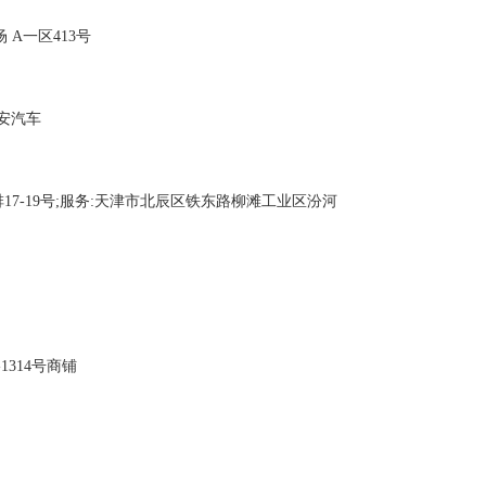
市场 A一区413号
号长安汽车
17-19号;服务:天津市北辰区铁东路柳滩工业区汾河
314号商铺
村南