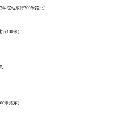
资学院站东行300米路北）
中学北行100米）
风
往南200米路东）