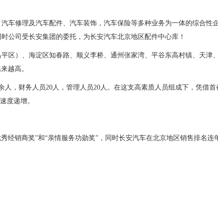
售，汽车修理及汽车配件、汽车装饰，汽车保险等多种业务为一体的综合性
，同时公司受长安集团的委托，为长安汽车北京地区配件中心库！
昌平区）、海淀区知春路、顺义李桥、通州张家湾、平谷东高村镇、天津
越来越高。
90余人，财务人员20人，管理人员20人。在这支高素质人员组成下，凭借
%速度递增。
为“优秀经销商奖”和“亲情服务功勋奖”，同时长安汽车在北京地区销售排名连
四环东路91号