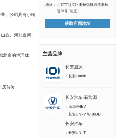
地址：
北京市顺义区李桥镇顺通路李桥
段26号 [
地图
]
企业。公司具有小轿
获取店面地址
、山西、河北香河、
主营品牌
首都北京的地理优
长安启源
长安Lumin
年居首位！
长安汽车·新能源
逸动PHEV
长安UNI-V 智电iDD
长安汽车
长安UNI-T