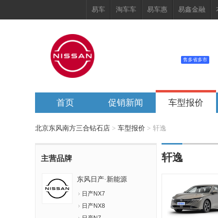
易车
淘车车
易车惠
易鑫金融
北京东风南方三合钻石店
400-126-1656
电话：
售多省多市
地址：
北京经济技术开发区北环东路乙
首页
促销新闻
车型报价
北京东风南方三合钻石店
>
车型报价
>
轩逸
轩逸
主营品牌
东风日产·新能源
日产NX7
日产NX8