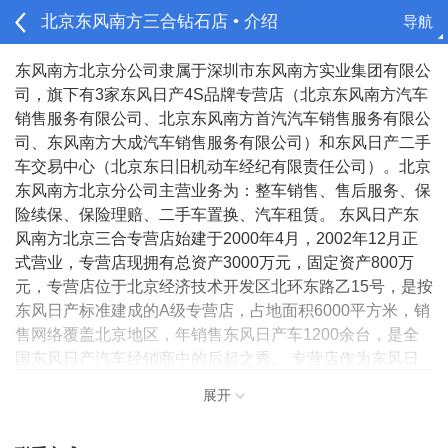
北京东风南方三合钻石店 • 介绍
导航
请登录
东风南方北京分公司隶属于深圳市东风南方实业集团有限公
司，旗下有3家东风日产4S品牌专营店（北京东风南方汽车
销售服务有限公司、北京东风南方首汽汽车销售服务有限公
司、东风南方大成汽车销售服务有限公司）和东风日产二手
车交易中心（北京东日旧机动车经纪有限责任公司）。北京
东风南方北京分公司主营业务为：整车销售、售后服务、保
险续保、保险理赔、二手车置换、汽车租赁。 东风日产东
风南方北京三合专营店始建于2000年4月，2002年12月正
式营业，专营店现拥有总资产3000万元，固定资产800万
元，专营店位于北京经济技术开发区北环东路乙15号，是按
东风日产标准建成的A级专营店，占地面积6000平方米，销
售网络覆盖北京地区，年销售东风日产车1200余台，是全
国东风日产汽车经销商中的后起之秀。 专营店作为东风日
产专营店的特约经销商，自成立以来，凭着自身资金优势和
展开
管理者卓越的领导意识和开拓意识，建立健全了科学合理的
专营店管理机构和分工体系，组成了以整车销售为中心、备