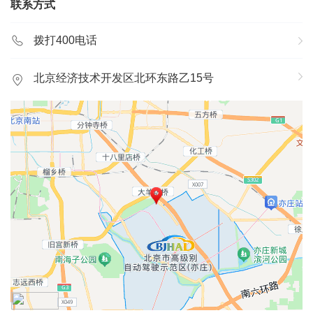
件销售、汽车维修、信息反馈四位一体的客户服务跟踪体
联系方式
系。专营店以“我们一切的努力，都是为了用户的满意”作为
全体员工的经营服务理念，只有有了热情的服务，才能换得
拨打400电话
用户对我们的忠诚，只有有了用户对我们的忠诚，才能树立
东风日产的形象。专营店旨在以客户为中心，急客户之所
北京经济技术开发区北环东路乙15号
急，想客户之所想的服务意识，在以客户利益为根本出发点
的前提下，从而带来整个专营店的经济效益。 专营店现有
员工190多人，其中中层以上管理者均具有大专以上学历，
有经验丰富的工程师作技术鉴定工作，这样一批具有高素
质、经验丰富的员工队伍构成了一支具有强大生命力的服务
网络，更加提高了整个专营店的工作效率和经济效益。取得
了6个月销售维修收入超过一亿元的经营业绩，被东风日产
评为先进专营店。 二十一世纪是一个充满生机、充满竞
争、充满挑战的世纪，作为我们东风日产专营店，在百舸争
流的汽车市场中扬帆远航，除了勤勉、敬业、有奉献精神
外，必须要有强人一手的本领和素质，要有高人一筹的战略
和战术，这样我们才能打造出驰骋天下的巡洋舰。我们要以
现代营销理念、营销策略和方法，培养出的服务人才，锻造
出一支高素质、高技能、强战斗力的员工队伍。争取一个更