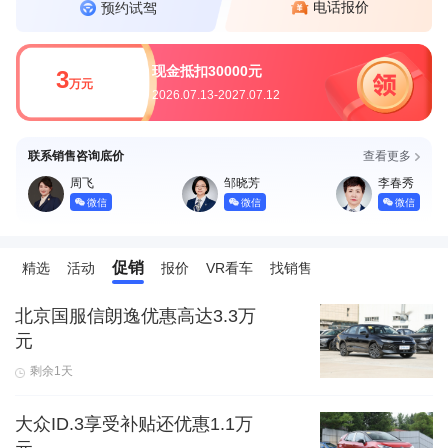
电话报价
预约试驾
现金抵扣30000元
3
万元
2026.07.13-2027.07.12
联系销售咨询底价
查看更多
周飞
邹晓芳
李春秀
微信
微信
微信
促销
精选
活动
报价
VR看车
找销售
北京国服信朗逸优惠高达3.3万
元
剩余1天
大众ID.3享受补贴还优惠1.1万