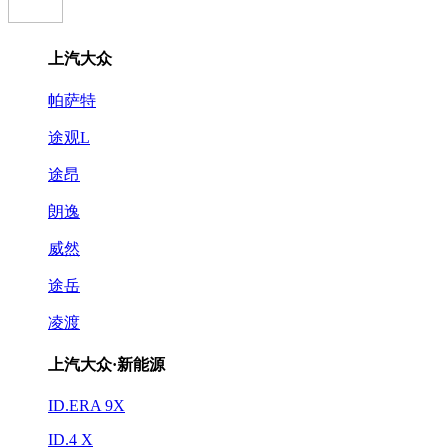
上汽大众
帕萨特
途观L
途昂
朗逸
威然
途岳
凌渡
上汽大众·新能源
ID.ERA 9X
ID.4 X