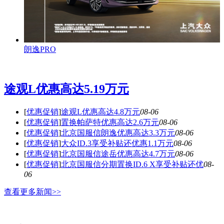
朗逸PRO
途观L优惠高达5.19万元
[
优惠促销
]
途观L优惠高达4.8万元
08-06
[
优惠促销
]
置换帕萨特优惠高达2.6万元
08-06
[
优惠促销
]
北京国服信朗逸优惠高达3.3万元
08-06
[
优惠促销
]
大众ID.3享受补贴还优惠1.1万元
08-06
[
优惠促销
]
北京国服信途岳优惠高达4.7万元
08-06
[
优惠促销
]
北京国服信分期置换ID.6 X享受补贴还优
08-
06
查看更多新闻>>