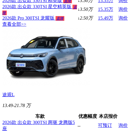
2026款 出众款 330TSI 精英版
↓
3.50
万
15.35
万
询价
直降
2026款 出众款 330TSI 星空精英版
直
↓
3.50
万
15.35
万
询价
降
2026款 Pro 300TSI 龙耀版
↓
2.50
万
15.49
万
询价
直降
查看全部>>
途观L
13.49-21.78 万
车款
优惠幅度
本店报价
2026款 出众款 300TSI 两驱 龙腾版5
可预订
询价
--
座