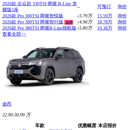
2026款 出众款 330TSI 两驱 R-Line 龙
可预订
询价
--
耀版5座
2026款 Pro 300TSI 两驱智悦版
↓
5.79
万
15.59
万
询价
2026款 Pro 380TSI 两驱智行版
↓
4.90
万
18.78
万
询价
直降
2026款 Pro 380TSI 两驱R-Line领航版
↓
5.80
万
19.38
万
询价
查看全部>>
途昂
22.90-30.99 万
车款
优惠幅度
本店报价