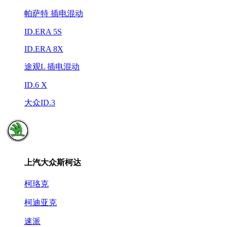
帕萨特 插电混动
ID.ERA 5S
ID.ERA 8X
途观L 插电混动
ID.6 X
大众ID.3
上汽大众斯柯达
柯珞克
柯迪亚克
速派