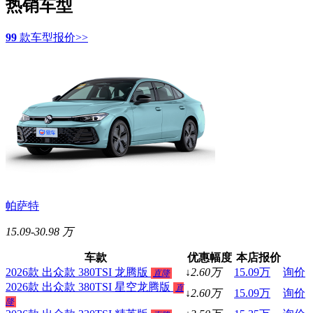
热销车型
99
款车型报价>>
帕萨特
15.09-30.98 万
车款
优惠幅度
本店报价
2026款 出众款 380TSI 龙腾版
↓
2.60
万
15.09
万
询价
直降
2026款 出众款 380TSI 星空龙腾版
直
↓
2.60
万
15.09
万
询价
降