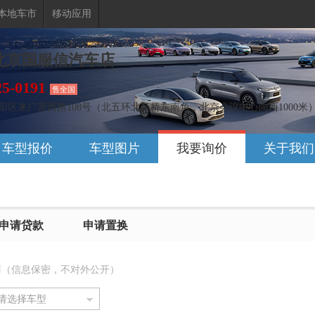
本地车市
移动应用
北京国服信汽车店
25-0191
售全国
阳区来广营西路108号（北五环北苑桥东南角，北京会议中心向西1000米
车型报价
车型图片
我要询价
关于我们
申请贷款
申请置换
商（信息保密，不对外公开）
请选择车型