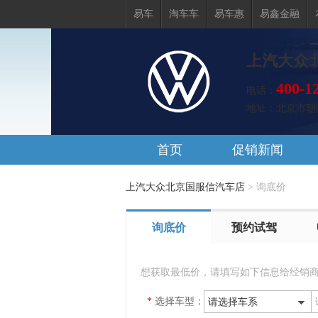
易车
淘车车
易车惠
易鑫金融
上汽大众
400-1
电话：
地址：
北京市朝
首页
促销新闻
上汽大众北京国服信汽车店
>
询底价
询底价
预约试驾
想获取最低价，请填写如下信息给经销
*
选择车型：
请选择车系