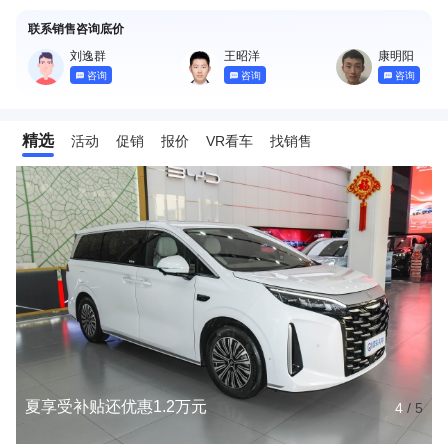
联系销售咨询底价
刘逸群
王昭洋
康明阳
咨询
咨询
咨询
精选
活动
促销
报价
VR看车
找销售
夏享受补贴还优惠1.2万元
4
/
5