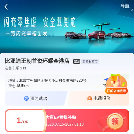
导航
请登录
比亚迪王朝首资环耀金港店
售多省多市
在售车系
131
地址：北京市朝阳区金盏乡小店村金港南路320号
导航
电话
距您
18.5km
电话报价
预约试驾
大唐EV置换补贴
1
万元
2026.07.15-2027.01.10