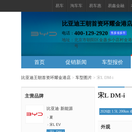
易车
淘车车
易车惠
易鑫金融
比亚迪王朝首资环耀金港
400-129-2920
电话：
售多省多市
地址：
北京市朝阳区金盏乡小店村金港南
号
首页
促销新闻
车型报价
比亚迪王朝首资环耀金港店
>
车型图片
>
宋L DM-i
宋L DM-i
主营品牌
比亚迪·新能源
2026款 1.5L 200k
夏
宋L EV
外观