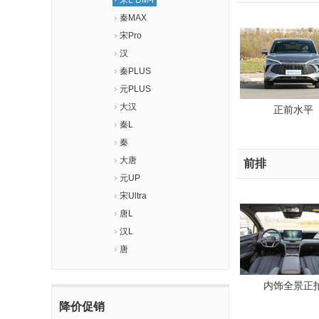
宋L DM-i
秦MAX
宋Pro
汉
秦PLUS
元PLUS
大汉
正前水平
秦L
秦
大唐
前排
元UP
宋Ultra
唐L
汉L
唐
内饰全景正
降价促销