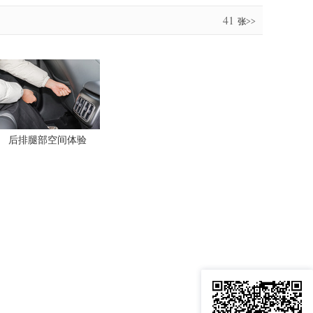
41
张>>
后排腿部空间体验