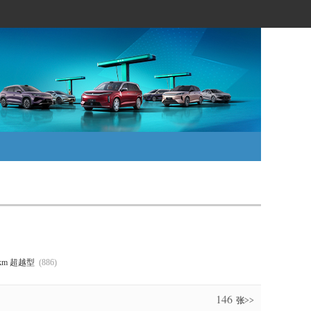
30km 超越型
(886)
146
张>>