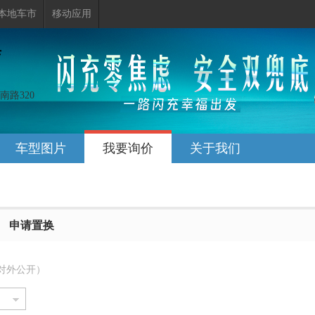
本地车市
移动应用
店
路320
车型图片
我要询价
关于我们
申请置换
对外公开）