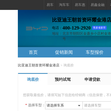
易车
淘车车
易车惠
易鑫金融
比亚迪王朝首资环耀金港
400-129-2920
电话：
售多省多市
地址：
北京市朝阳区金盏乡小店村金港南
号
首页
促销新闻
车型报价
比亚迪王朝首资环耀金港店
>
询底价
询底价
预约试驾
申请贷款
想获取最低价，请填写如下信息给经销商（信息保密，不
*
选择车型：
请选择车系
请选择车型