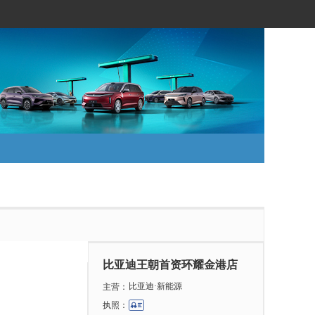
比亚迪王朝首资环耀金港店
比亚迪·新能源
主营：
执照：