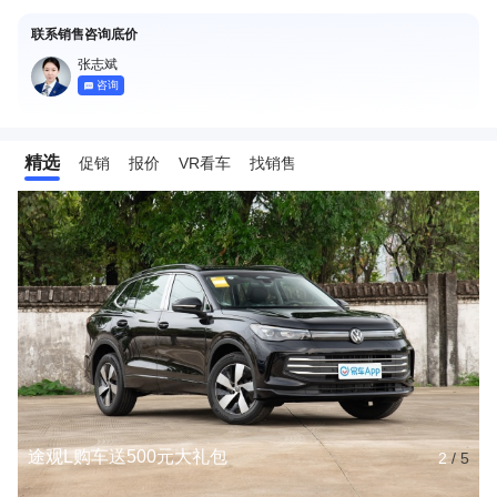
联系销售咨询底价
张志斌
咨询
精选
促销
报价
VR看车
找销售
途观L购车送500元大礼包
2
/
5