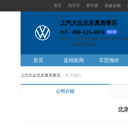
易车
淘车车
易车惠
易鑫金融
上汽大众北京真浩泰店
400-125-4874
电话：
售全国
地址：
北京市石景山区古城大街北京国
务园区F区8号
首页
促销新闻
车型报价
上汽大众北京真浩泰店
>
关于我们
公司介绍
北