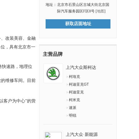
地址：
北京市石景山区古城大街北京国
际汽车服务园区F区8号 [
地图
]
获取店面地址
务、改装美容、金融
单位，具有北京市一
主营品牌
路快速路，地理位
上汽大众斯柯达
柯珞克
宽敞的维修车间。目前
柯迪亚克GT
柯迪亚克
柯米克
以客户为中心”的营
速派
明锐
上汽大众·新能源