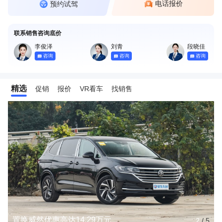
电话报价
预约试驾
联系销售咨询底价
李俊泽
刘青
段晓佳
咨询
咨询
咨询
精选
促销
报价
VR看车
找销售
置换威然优惠高达14.29万元
2
/
5