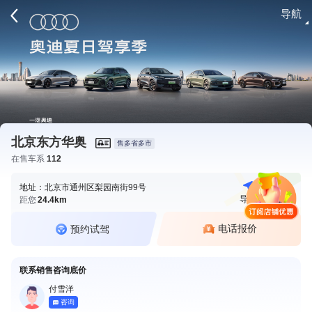
导航
请登录
北京东方华奥
售多省多市
在售车系
112
地址：北京市通州区梨园南街99号
导航
电话
距您
24.4km
电话报价
预约试驾
联系销售咨询底价
付雪洋
咨询