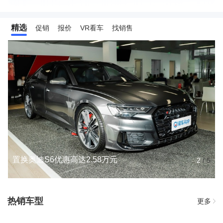
精选
促销
报价
VR看车
找销售
置换奥迪S6优惠高达2.58万元
2
/
5
热销车型
更多