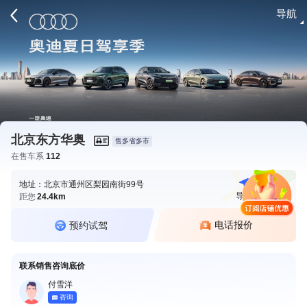
导航
请登录
北京东方华奥
售多省多市
在售车系
112
地址：北京市通州区梨园南街99号
导航
电话
距您
24.4km
电话报价
预约试驾
联系销售咨询底价
付雪洋
咨询