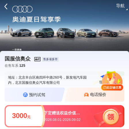
导航
请登录
国服信奥众
售多省多市
在售车系
125
地址：北京丰台区南四环中路260号，新发地汽车园
导航
电话
内，北京国服信奥众汽车有限公司
电话报价
预约试驾
下定赠送权益价值3000元
3000
元
2026.08.01-2026.09.02