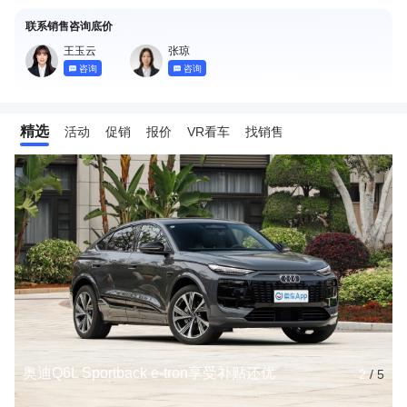
联系销售咨询底价
王玉云
张琼
咨询
咨询
精选
活动
促销
报价
VR看车
找销售
奥迪Q6L Sportback e-tron享受补贴还优
2
/
5