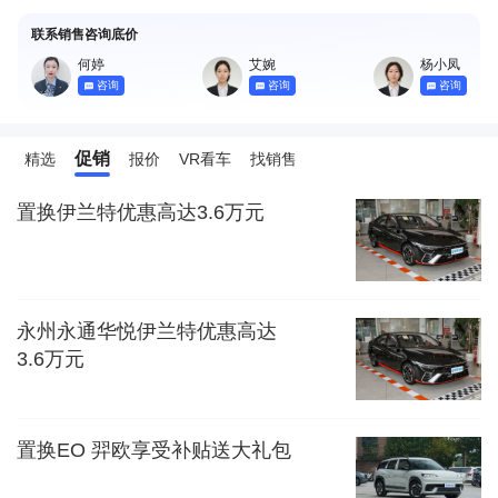
联系销售咨询底价
何婷
艾婉
杨小凤
咨询
咨询
咨询
促销
精选
报价
VR看车
找销售
置换伊兰特优惠高达3.6万元
永州永通华悦伊兰特优惠高达
3.6万元
置换EO 羿欧享受补贴送大礼包