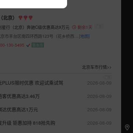
（北京）
利星行（北京）奔驰C级优惠高达9万元
剩余1天
北京市丰台区南四环西路123号（花乡桥西北角）
[地图]
00-130-5495
售本市
北京车市行情>>
元PLUS限时优惠 欢迎试乘试驾
2026-08-09
逍客优惠高达3.46万
2026-08-09
骐达优惠高达1万元
2026-08-09
度升级 钜惠加持 818抢先购
2026-08-09