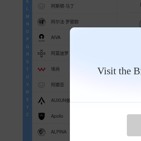
K
阿斯顿·马丁
L
M
阿尔法·罗密欧
N
O
AIVA
P
Q
阿莫迪罗
R
S
推
Visit the 
埃尚
T
U
奔
V
阿娜亚
W
X
AUXUN傲旋
Y
波士
Z
Apollo
促销
地址
ALPINA
电话