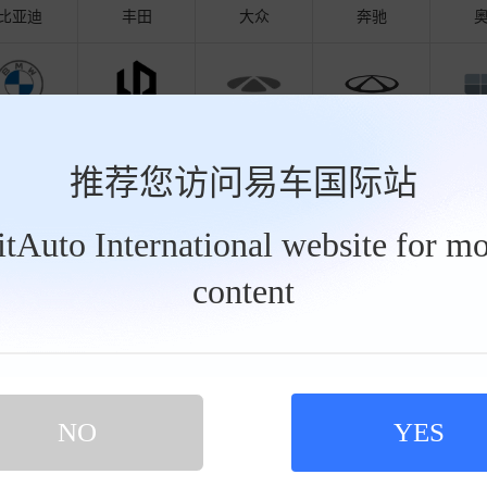
比亚迪
丰田
大众
奔驰
宝马
零跑汽车
奇瑞风云
奇瑞
吉
推荐您访问易车国际站
荐经销商
BitAuto International website for mo
content
驰
丰田
大众
奥迪
比亚迪
瑞达奔驰
奔驰北
：
奔驰GT AMG优惠高达25.6万元
剩余1天
促销：
NO
YES
：
北京市朝阳区姚家园路78号
[地图]
地址：
：
400-126-2689
电话：
4
售本市