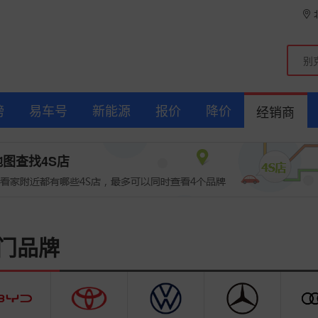
榜
易车号
新能源
报价
降价
经销商
地图查找4S店
门品牌