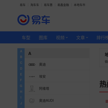
易车
淘车车
易车惠
易鑫金融
本地车市
车型
图库
视频
文章
排行
A
A
B
C
奥迪
D
E
埃安
F
热
G
阿维塔
H
I
奥迪AUDI
J