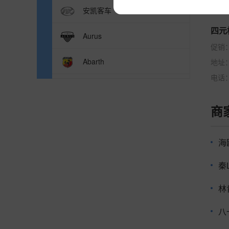
安凯客车
四元
Aurus
促销
Abarth
地址
电话
ABT
商
ASKA
阿尔特
海
Arash
秦
Alef
八
ATOM