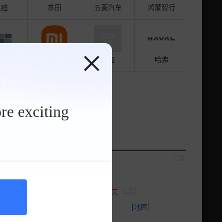
奥迪
本田
五菱汽车
鸿蒙智行
利银河
小米汽车
别克
哈弗
re exciting
本田
五菱汽车
京百得利之星店
奔驰EQS享受补贴送大礼包
剩余1天
海淀区西四环143号
[地图]
00-125-1938
售全国