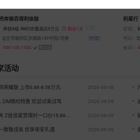
桥奔驰百得利体验
利星行
：
奔驰A级 AMG优惠高达9万元
剩余1天
促销：
：
北京市朝阳区京顺路109号院2号楼
[地图]
地址：
：
400-125-1483
电话：
4
售全国
家活动
鸥荣耀版 上市6.98-8.58万元
2026-08-09
L DM限时特惠 欢迎试乘试驾
2026-08-09
林肯 Z拾倍星赏限时一口价15.99万元起
2026-08-09
一致敬戎装 优享埃安礼遇
2026-08-09