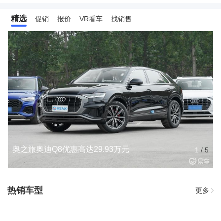
精选
促销
报价
VR看车
找销售
奥之旅奥迪Q8优惠高达29.93万元
1
/
5
热销车型
更多