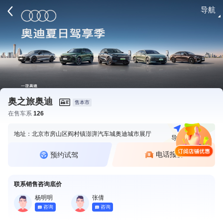
导航
请登录
奥之旅奥迪
售本市
在售车系
126
地址：北京市房山区阎村镇澎湃汽车城奥迪城市展厅
导航
电话
电话报价
预约试驾
联系销售咨询底价
杨明明
张倩
咨询
咨询