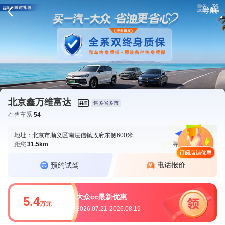
导航
请登录
北京鑫万维富达
售多省多市
在售车系
54
地址：北京市顺义区南法信镇政府东侧600米
导航
电话
距您
31.5km
电话报价
预约试驾
大众cc最新优惠
5.4
万元
2026.07.21-2026.08.19