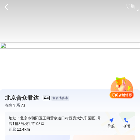
导航
请登录
北京合众君达
售多省多市
在售车系
73
地址：北京市朝阳区王四营乡道口村西庞大汽车园区1号
院1排3号楼1层103室
导航
电话
距您
12.4km