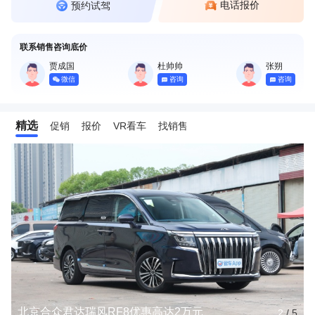
电话报价
预约试驾
联系销售咨询底价
贾成国
杜帅帅
张朔
微信
咨询
咨询
精选
促销
报价
VR看车
找销售
北京合众君达瑞风RF8优惠高达2万元
2
/
5