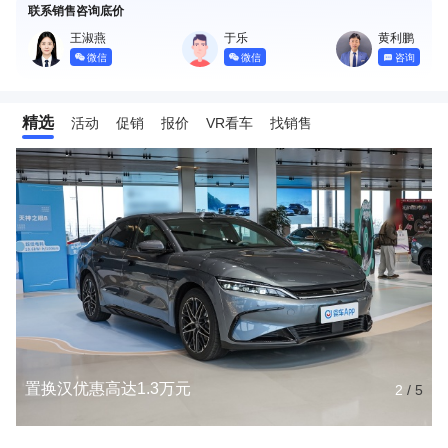
联系销售咨询底价
王淑燕
于乐
黄利鹏
微信
微信
咨询
精选
活动
促销
报价
VR看车
找销售
置换汉优惠高达1.3万元
2
/
5