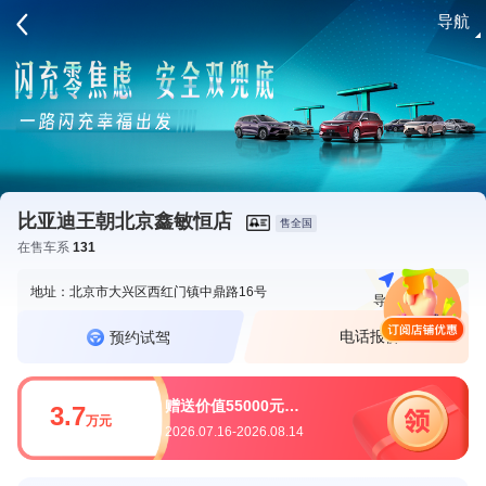
导航
请登录
比亚迪王朝北京鑫敏恒店
售全国
在售车系
131
地址：北京市大兴区西红门镇中鼎路16号
导航
电话
电话报价
预约试驾
赠送价值55000元综合优惠
3.7
万元
2026.07.16-2026.08.14