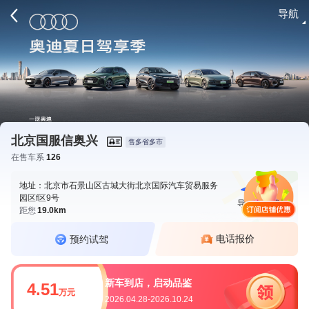
导航
请登录
北京国服信奥兴
售多省多市
在售车系
126
地址：北京市石景山区古城大街北京国际汽车贸易服务
园区f区9号
导航
电话
距您
19.0km
电话报价
预约试驾
新车到店，启动品鉴
4.51
万元
2026.04.28-2026.10.24