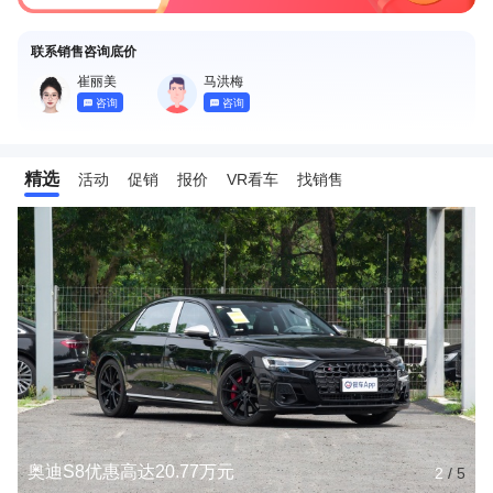
联系销售咨询底价
崔丽美
马洪梅
咨询
咨询
精选
活动
促销
报价
VR看车
找销售
奥迪S8优惠高达20.77万元
2
/
5