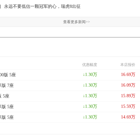
]
永远不要低估一颗冠军的心，瑞虎8出征
查看更多新闻>>
优惠幅度
本店报价
↓
1.30
万
16.69
万
00版 5座
↓
1.30
万
16.09
万
享版 7座
↓
1.30
万
15.89
万
版 5座
↓
1.30
万
15.59
万
享版 5座
↓
1.30
万
14.69
万
享版 5座