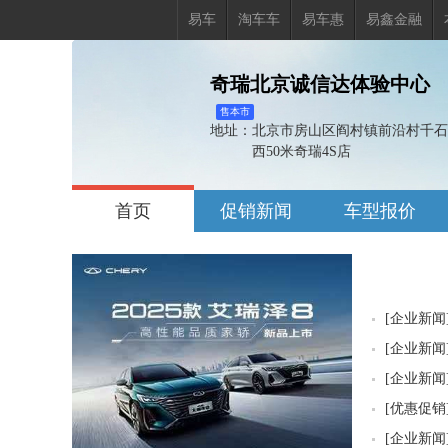
易车
淘车车
易车惠
易鑫金融
奇瑞北京诚信达体验中心
售本市
地址：
北京市房山区阎村镇前沿村千石
西50米奇瑞4S店
首页
促销新闻
车型报价
询价
试驾
置换
[
企业新闻
[
企业新闻
[
企业新闻
[
优惠促销
[
企业新闻