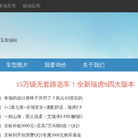
本地车市
移动应用
玉加油站
车型图片
我要询价
关于我们
15万级无套路选车！全新瑞虎9四大版本
]
奇瑞的设计师终于开窍了？风云A9背后的
]
5+2真七座+全域安全+满配舒适，瑞虎8 P
]
一程山海，双人温柔：艾瑞泽8 PRO解锁5
]
京标补贴3000元+至高7万36期0息！QQ3
]
京标到手别浪费QQ3专属3000元购车基金