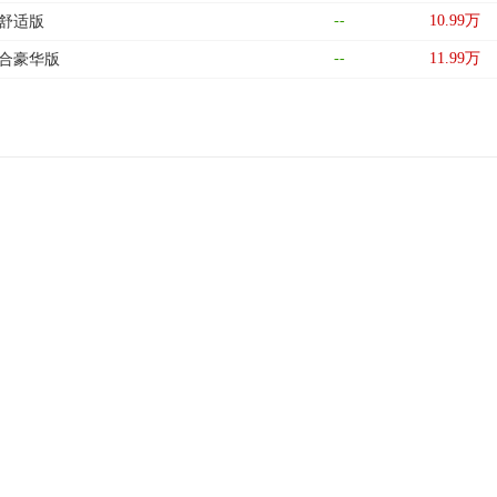
--
10.99
万
手动舒适版
--
11.99
万
双离合豪华版