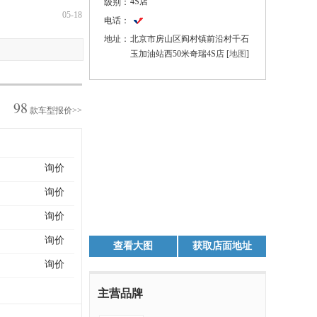
4S店
级别：
05-18
电话：
地址：
北京市房山区阎村镇前沿村千石
玉加油站西50米奇瑞4S店 [
地图
]
98
款车型报价>>
询价
询价
询价
询价
查看大图
获取店面地址
询价
主营品牌