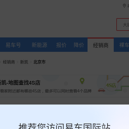
易车号
新能源
报价
降价
裸
经销商
>
>
>
经销商
新凯
北京市
新凯-地图查找4S店
凯经销商
北京市
全部经销商
推荐您访问易车国际站