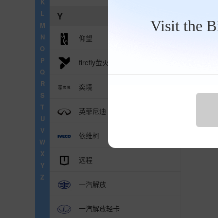
K
地区
L
Y
Visit the 
M
N
仰望
O
P
firefly萤火虫
Q
R
奕境
S
T
英菲尼迪
U
V
依维柯
W
X
远程
Y
Z
一汽解放
一汽解放轻卡