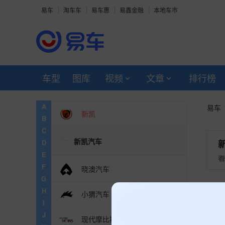
易车
淘车车
易车惠
易鑫金融
本地车市
西雅特
星海狮
夏普
车型
图库
视频
文章
排行榜
新吉奥
A
易车
新凯
B
C
新凯汽车
D
E
F
晓澳汽车
G
新
H
小猬汽车
I
J
现代摩比斯