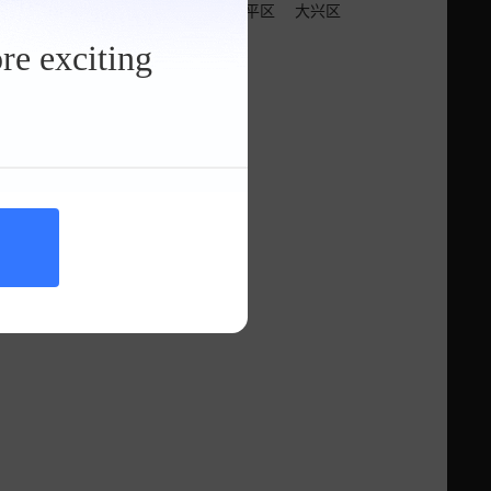
区
房山区
通州区
顺义区
昌平区
大兴区
re exciting
看其他车型吧！
询
车市