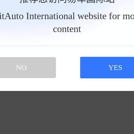
：
东城区
西城区
朝阳区
丰台区
石景山区
海淀区
门头沟
怀柔区
平谷区
密云区
延庆区
BitAuto International website for mo
content
没有适合的经销商，看
NO
YES
请修改条件再次查
您还可以查看：
本地