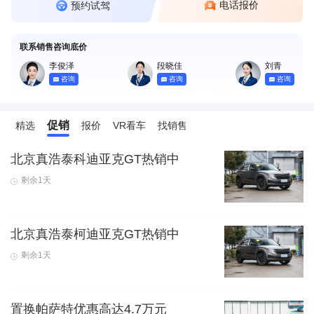
电话报价
预约试驾
联系销售咨询底价
李俊泽
段晓佳
刘青
咨询
咨询
咨询
促销
精选
报价
VR看车
找销售
北京真浩泰科迪亚克GT热销中
剩余1天
北京真浩泰柯迪亚克GT热销中
剩余1天
置换帕萨特优惠高达4.7万元