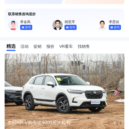
联系销售咨询底价
李金凤
胡亚萍
李思佳
咨询
咨询
咨询
精选
活动
促销
报价
VR看车
找销售
本田HR-V购车送4000元大礼包
2
/
5