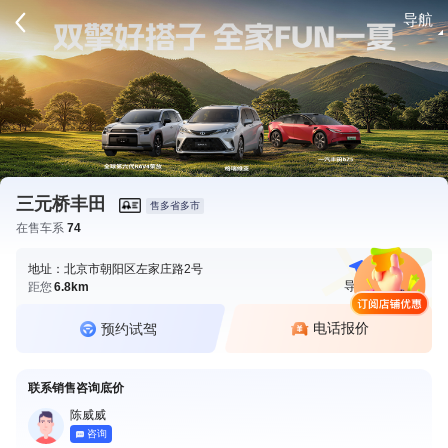
导航
请登录
三元桥丰田
售多省多市
在售车系
74
地址：北京市朝阳区左家庄路2号
导航
电话
距您
6.8km
电话报价
预约试驾
联系销售咨询底价
陈威威
咨询