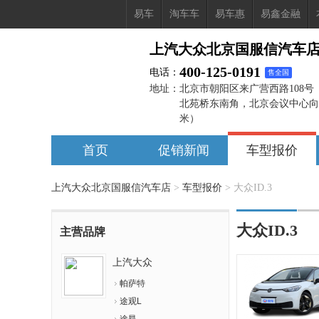
易车
淘车车
易车惠
易鑫金融
上汽大众北京国服信汽车
400-125-0191
电话：
售全国
地址：
北京市朝阳区来广营西路108号
北苑桥东南角，北京会议中心向西
米）
首页
促销新闻
车型报价
上汽大众北京国服信汽车店
>
车型报价
>
大众ID.3
大众ID.3
主营品牌
上汽大众
帕萨特
途观L