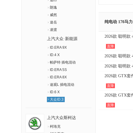
途昂
朗逸
威然
纯电动 170马力
途岳
凌渡
2026款 聪明款
上汽大众·新能源
直降
ID.ERA 9X
ID.4 X
2026款 聪明款 
帕萨特 插电混动
2026款 聪明款 
ID.ERA 5S
2026款 GTX套
ID.ERA 8X
途观L 插电混动
直降
ID.6 X
2026款 GTX套
大众ID.3
直降
上汽大众斯柯达
柯珞克