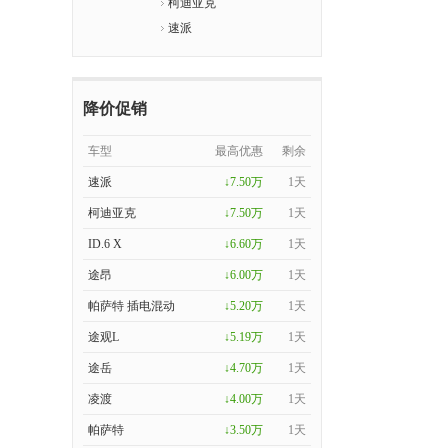
柯迪亚克
速派
降价促销
车型
最高优惠
剩余
速派
↓7.50万
1天
柯迪亚克
↓7.50万
1天
ID.6 X
↓6.60万
1天
途昂
↓6.00万
1天
帕萨特 插电混动
↓5.20万
1天
途观L
↓5.19万
1天
途岳
↓4.70万
1天
凌渡
↓4.00万
1天
帕萨特
↓3.50万
1天