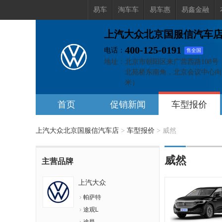
易车
淘车车
易车惠
易鑫金融
上汽大众北京国服信汽车
400-125-0191
电话：
售全国
地址：
北京市朝阳区来广营西路108号
北苑桥东南角，北京会议中心向西
米）
首页
促销新闻
车型报价
上汽大众北京国服信汽车店
>
车型报价
>
威然
威然
主营品牌
上汽大众
帕萨特
途观L