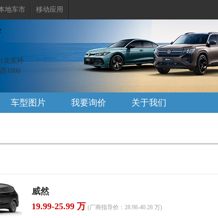
本地车市
移动应用
店
（北五环
1000
车型图片
我要询价
关于我们
威然
19.99-25.99 万
(厂商指导价：28.98-40.28 万)