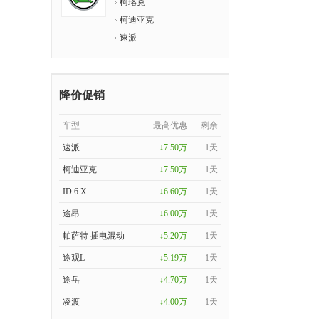
柯珞克
柯迪亚克
速派
降价促销
车型
最高优惠
剩余
速派
↓7.50万
1天
柯迪亚克
↓7.50万
1天
ID.6 X
↓6.60万
1天
途昂
↓6.00万
1天
帕萨特 插电混动
↓5.20万
1天
途观L
↓5.19万
1天
途岳
↓4.70万
1天
凌渡
↓4.00万
1天