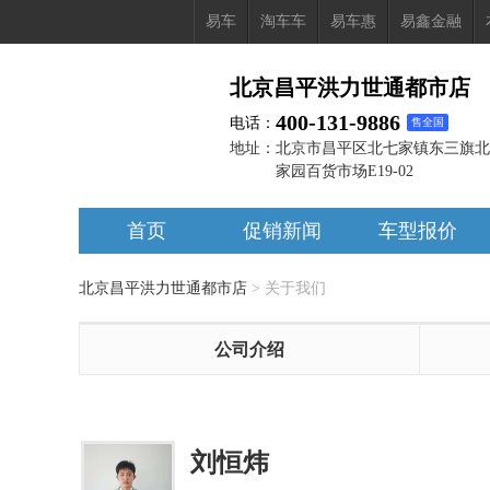
易车
淘车车
易车惠
易鑫金融
北京昌平洪力世通都市店
400-131-9886
电话：
售全国
地址：
北京市昌平区北七家镇东三旗北
家园百货市场E19-02
首页
促销新闻
车型报价
北京昌平洪力世通都市店
>
关于我们
公司介绍
刘恒炜