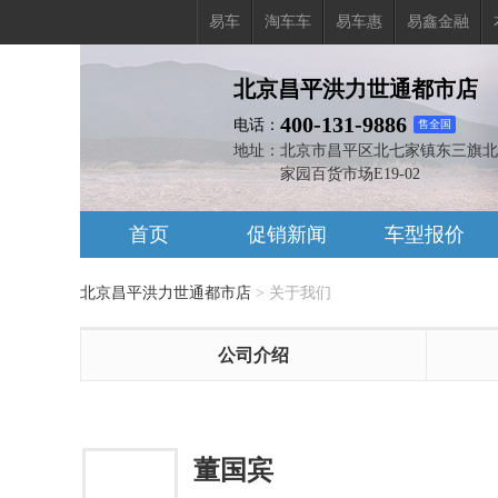
易车
淘车车
易车惠
易鑫金融
北京昌平洪力世通都市店
400-131-9886
电话：
售全国
地址：
北京市昌平区北七家镇东三旗北
家园百货市场E19-02
首页
促销新闻
车型报价
北京昌平洪力世通都市店
>
关于我们
公司介绍
董国宾