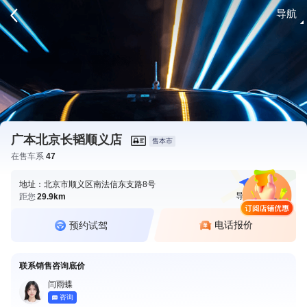
导航
请登录
广本北京长韬顺义店
售本市
在售车系
47
地址：北京市顺义区南法信东支路8号
导航
电话
距您
29.9km
电话报价
预约试驾
联系销售咨询底价
闫雨蝶
咨询