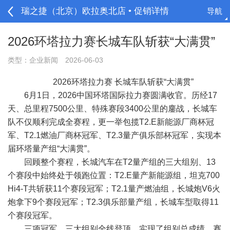
瑞之捷（北京）欧拉奥北店 • 促销详情
导航
请登录
2026环塔拉力赛长城车队斩获“大满贯”
类型：企业新闻
2026-06-03
2026
环塔拉力赛 长城车队斩获“大满贯”
6月1日，2026中国环塔国际拉力赛圆满收官。历经17
天、总里程7500公里、特殊赛段3400公里的鏖战，长城车
队不仅顺利完成全赛程，更一举包揽
T2.E新能源厂商杯冠
军、T2.1燃油厂商杯冠军、T2.3量产俱乐部杯冠军
，实现本
届环塔量产组“大满贯”。
回顾整个赛程，长城汽车在T2量产组的三大组别、13
个赛段中始终处于领跑位置：T2.E量产新能源组，坦克700
Hi4-T共斩获
11个赛段冠军
；T2.1量产燃油组，长城炮V6火
炮拿下
9个赛段冠军
；T2.3俱乐部量产组，长城车型取得
11
个赛段冠军
。
三项冠军、三大组别全线登顶，实现了组别总成绩、赛