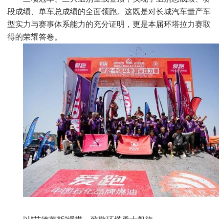
段成绩、单车总成绩的全面领跑。这既是对长城汽车量产车
型实力与赛事体系能力的充分证明，更是本届环塔拉力赛取
得的荣耀答卷。