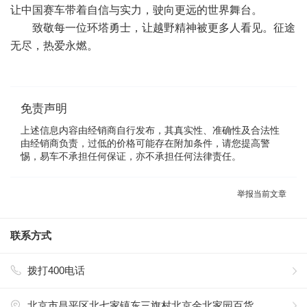
让中国赛车带着自信与实力，驶向更远的世界舞台。
致敬每一位环塔勇士，让越野精神被更多人看见。征途
无尽，热爱永燃。
免责声明
上述信息内容由经销商自行发布，其真实性、准确性及合法性
由经销商负责，过低的价格可能存在附加条件，请您提高警
惕，易车不承担任何保证，亦不承担任何法律责任。
举报当前文章
联系方式
拨打400电话
北京市昌平区北七家镇东三旗村北京金北家园百货...