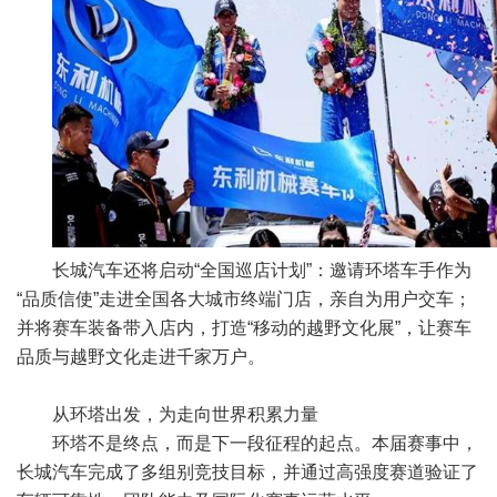
长城汽车还将启动“全国巡店计划”：邀请环塔车手作为
“品质信使”走进全国各大城市终端门店，亲自为用户交车；
并将赛车装备带入店内，打造“移动的越野文化展”，让赛车
品质与越野文化走进千家万户。
从环塔出发，为走向世界积累力量
环塔不是终点，而是下一段征程的起点。本届赛事中，
长城汽车完成了多组别竞技目标，并通过高强度赛道验证了