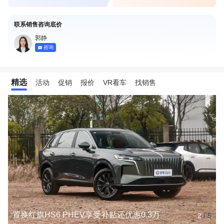
联系销售咨询底价
郭静
咨询
精选
活动
促销
报价
VR看车
找销售
置换红旗HS6 PHEV享受补贴还优惠0.3万
2
/
5