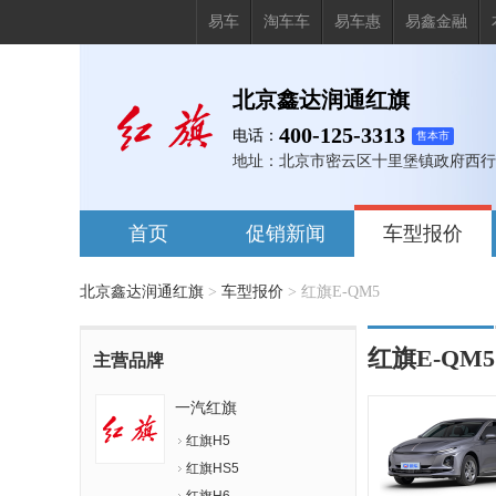
易车
淘车车
易车惠
易鑫金融
北京鑫达润通红旗
400-125-3313
电话：
售本市
地址：
北京市密云区十里堡镇政府西行2
首页
促销新闻
车型报价
北京鑫达润通红旗
>
车型报价
>
红旗E-QM5
红旗E-QM5
主营品牌
一汽红旗
红旗H5
红旗HS5