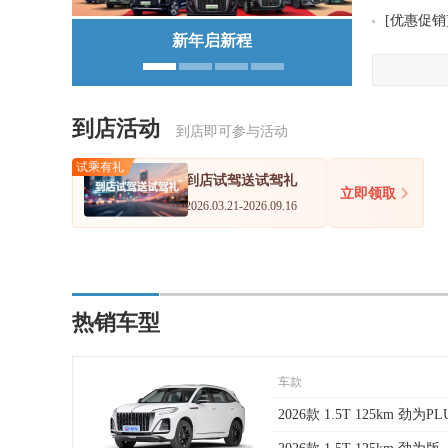
[
优惠促销
新年启新程
1
2
3
4
到店活动
到店即可参与活动
试乘有礼
到店试驾送试驾礼
立即领取
2026.03.21-2026.09.16
综合礼遇
限时抢购，品牌钜惠
立即领取
2026.02.26-2026.08.24
热销车型
车款
2026款 1.5T 125km 劲为P