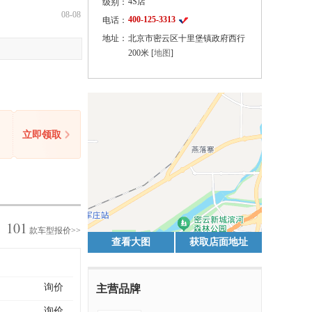
4S店
级别：
08-08
400-125-3313
电话：
地址：
北京市密云区十里堡镇政府西行
200米 [
地图
]
立即领取
101
款车型报价>>
查看大图
获取店面地址
询价
主营品牌
询价