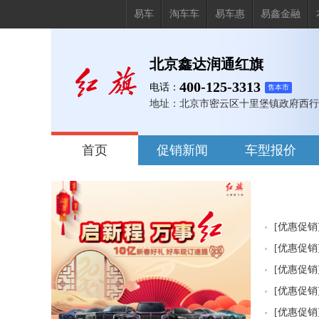
易车
淘车车
易车惠
易鑫金融
北京鑫达润通红旗
400-125-3313
电话：
售本市
地址：
北京市密云区十里堡镇政府西行2
首页
促销新闻
车型报价
询价
试驾
置换
[
优惠促销
[
优惠促销
[
优惠促销
[
优惠促销
[
优惠促销